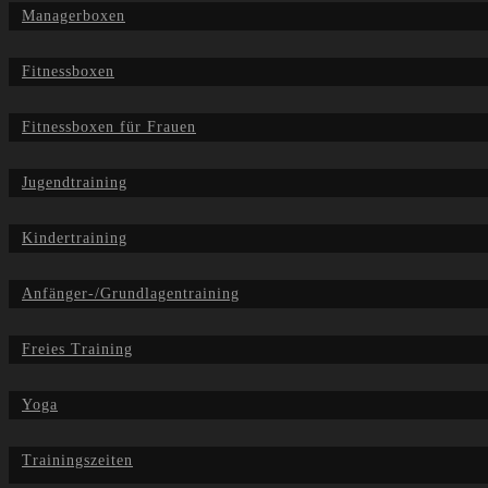
Managerboxen
Fitnessboxen
Fitnessboxen für Frauen
Jugendtraining
Kindertraining
Anfänger-/Grundlagentraining
Freies Training
Yoga
Trainingszeiten