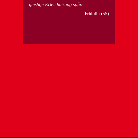
geistige Erleichterung spüre.
Fridolin (55)