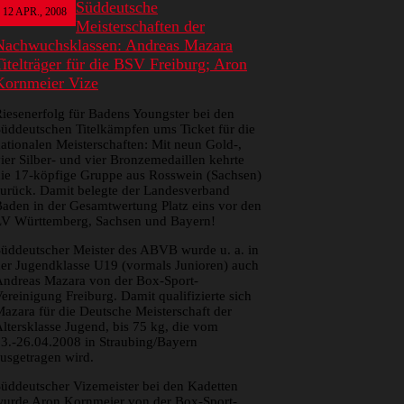
Süddeutsche
12
APR., 2008
Meisterschaften der
Nachwuchsklassen: Andreas Mazara
Titelträger für die BSV Freiburg; Aron
Kornmeier Vize
iesenerfolg für Badens Youngster bei den
üddeutschen Titelkämpfen ums Ticket für die
ationalen Meisterschaften: Mit neun Gold-,
ier Silber- und vier Bronzemedaillen kehrte
ie 17-köpfige Gruppe aus Rosswein (Sachsen)
urück. Damit belegte der Landesverband
aden in der Gesamtwertung Platz eins vor den
LV Württemberg, Sachsen und Bayern!
üddeutscher Meister des ABVB wurde u. a. in
er Jugendklasse U19 (vormals Junioren) auch
ndreas Mazara von der Box-Sport-
ereinigung Freiburg. Damit qualifizierte sich
azara für die Deutsche Meisterschaft der
ltersklasse Jugend, bis 75 kg, die vom
3.-26.04.2008 in Straubing/Bayern
usgetragen wird.
üddeutscher Vizemeister bei den Kadetten
urde Aron Kornmeier von der Box-Sport-