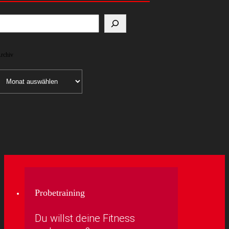
rchiv
rchiv
Probetraining
Du willst deine Fitness