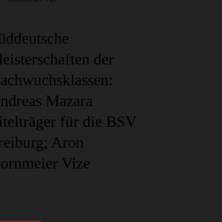
üddeutsche
eisterschaften der
achwuchsklassen:
ndreas Mazara
itelträger für die BSV
reiburg; Aron
ornmeier Vize