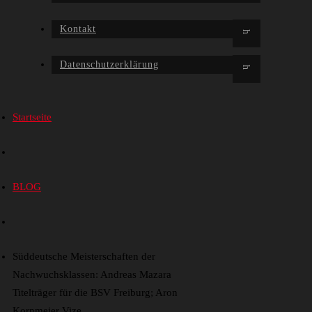
Kontakt
Datenschutzerklärung
Startseite
BLOG
Süddeutsche Meisterschaften der
Nachwuchsklassen: Andreas Mazara
Titelträger für die BSV Freiburg; Aron
Kornmeier Vize