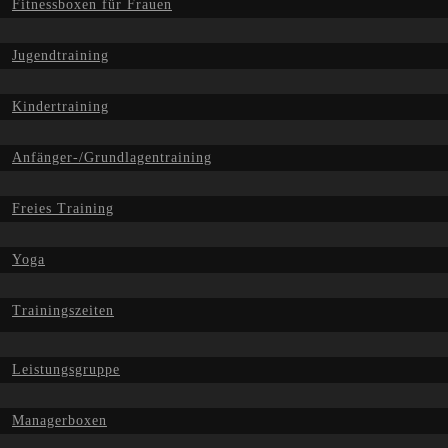
Fitnessboxen für Frauen
Jugendtraining
Kindertraining
Anfänger-/Grundlagentraining
Freies Training
Yoga
Trainingszeiten
Leistungsgruppe
Managerboxen