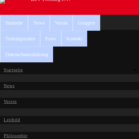
Startseite
News
Verein
Gruppen
Trainingszeiten
Fotos
Kontakt
Datenschutzerklärung
Startseite
News
Verein
Leitbild
Philosophie