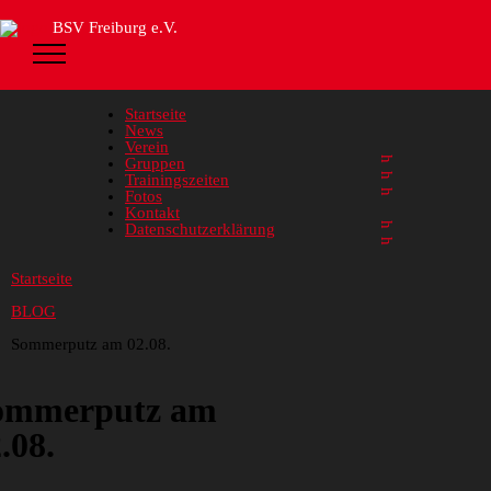
BSV Freiburg e.V.
Startseite
News
Verein
Gruppen
Trainingszeiten
Fotos
Kontakt
Datenschutzerklärung
Startseite
BLOG
Sommerputz am 02.08.
ommerputz am
.08.