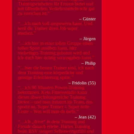
Trainingseinheiten für Frauen bietet und
mit öffentlichen Verkehrsmitteln sehr gut
zu erreichen ist.
Günter
…ich mich voll auspowern kann. Und
weil die Trainer ihren Job super
machen.
Jürgen
…ich hier in einer tollen Gruppe einen
tollen Sport ausüben kann, hier
vielseitiges Training geboten wird und
ich mich hier richtig verausgaben kann.
Philip
…hier die besten Trainer sind, ich nach
dem Training eine körperliche und
geistige Erleichterung spüre.
Fridolin (55)
…ich 90 Minuten Power-Training
bekommen. Kein Fitnessstudio kann
dieses abwechslungsreiche Training
bieten – und man trainiert im Team, das
spornt an. Super Trainer – Super nette
Leute – Was will man da mehr.
Jean (42)
…ich „drive“ in dem Training und
Freude danach erlebe. Hartes Training
beim BSV steigert Selbstwertgefühl und