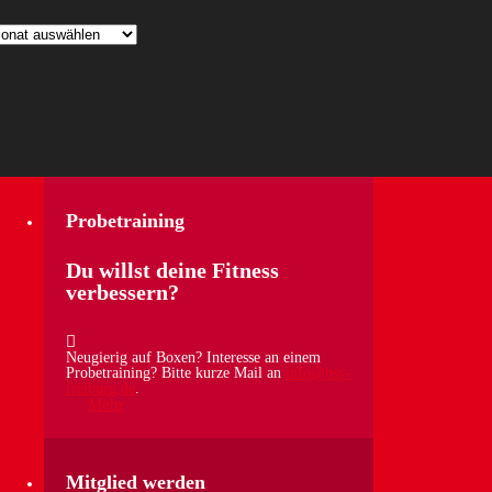
chiv
Probetraining
Du willst deine Fitness
verbessern?
Neugierig auf Boxen? Interesse an einem
Probetraining? Bitte kurze Mail an
info@bsv-
freiburg.de
.
Mehr
Mitglied werden