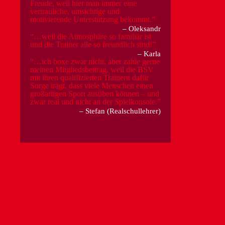
Freude, weil hier man immer eine
vertrauliche, umsichtige und
motivierende Unterstützung bekommt.
Oleksandr
…weil die Atmosphäre so familiär ist
und die Trainer alle so freundlich sind!
Karla
…ich boxe zwar nicht, aber zahle gerne
meinen Mitgliedsbeitrag, weil die BSV
mit ihren qualifizierten Trainern dafür
Sorge trägt, dass viele Menschen einen
großartigen Sport ausüben können – und
zwar real und nicht an der Spielkonsole.
Stefan (Realschullehrer)