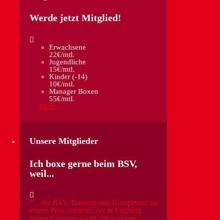
Werde jetzt Mitglied!
Erwachsene
22€/mtl.
Jugendliche
15€/mtl.
Kinder (-14)
10€/mtl.
Manager Boxen
55€/mtl.
Mehr
Unsere Mitglieder
Ich boxe gerne beim BSV,
weil...
…der BSV Training und Kompetenz zu
einem Preis anbietet, der in Freiburg
seines Gleichen sucht, auch eigene