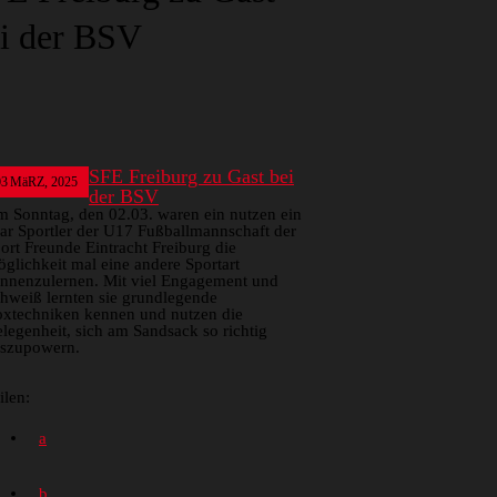
i der BSV
SFE Freiburg zu Gast bei
03
MäRZ, 2025
der BSV
 Sonntag, den 02.03. waren ein nutzen ein
ar Sportler der U17 Fußballmannschaft der
ort Freunde Eintracht Freiburg die
glichkeit mal eine andere Sportart
nnenzulernen. Mit viel Engagement und
hweiß lernten sie grundlegende
xtechniken kennen und nutzen die
legenheit, sich am Sandsack so richtig
szupowern.
ilen: