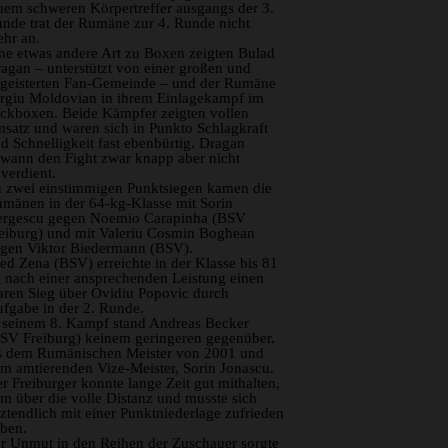
nem schweren Körpertreffer ausgangs der 3.
nde trat der Rumäne zur 4. Runde nicht
hr an.
ne etwas andere Art zu Boxen zeigten Bulad
agan – unterstützt von einer großen und
geisterten Fan-Gemeinde – und der Rumäne
rgiu Moldovian in ihrem Einlagekampf im
ckboxen. Beide Kämpfer zeigten vollen
nsatz und waren sich in Punkto Schlagkraft
d Schnelligkeit fast ebenbürtig. Dragan
wann den Fight zwar knapp aber nicht
verdient.
 zwei einstimmigen Punktsiegen kamen die
mänen in der 64-kg-Klasse mit Sorin
rgescu gegen Noemio Carapinha (BSV
eiburg) und mit Valeriu Cosmin Boghean
gen Viktor Biedermann (BSV).
ed Zena (BSV) erreichte in der Klasse bis 81
 nach einer ansprechenden Leistung einen
aren Sieg über Ovidiu Popovic durch
fgabe in der 2. Runde.
 seinem 8. Kampf stand Andreas Becker
SV Freiburg) keinem geringeren gegenüber,
s dem Rumänischen Meister von 2001 und
m amtierenden Vize-Meister, Sorin Jonascu.
r Freiburger konnte lange Zeit gut mithalten,
m über die volle Distanz und musste sich
tztendlich mit einer Punktniederlage zufrieden
ben.
r Unmut in den Reihen der Zuschauer sorgte