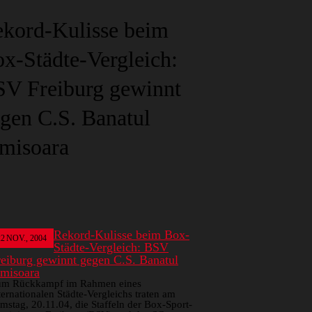
kord-Kulisse beim
x-Städte-Vergleich:
V Freiburg gewinnt
gen C.S. Banatul
misoara
Rekord-Kulisse beim Box-
22
NOV., 2004
Städte-Vergleich: BSV
reiburg gewinnt gegen C.S. Banatul
imisoara
um Rückkampf im Rahmen eines
ternationalen Städte-Vergleichs traten am
mstag, 20.11.04, die Staffeln der Box-Sport-