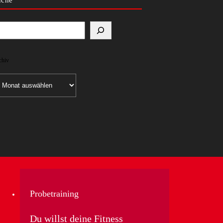
chiv
chiv
Probetraining
Du willst deine Fitness