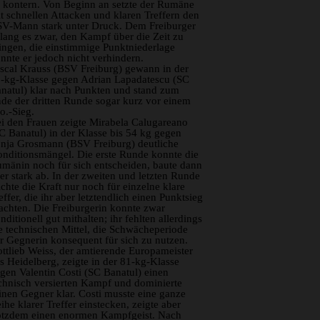
 kontern. Von Beginn an setzte der Rumäne
t schnellen Attacken und klaren Treffern den
V-Mann stark unter Druck. Dem Freiburger
lang es zwar, den Kampf über die Zeit zu
ingen, die einstimmige Punktniederlage
nnte er jedoch nicht verhindern.
scal Krauss (BSV Freiburg) gewann in der
-kg-Klasse gegen Adrian Lapadatescu (SC
natul) klar nach Punkten und stand zum
de der dritten Runde sogar kurz vor einem
o.-Sieg.
i den Frauen zeigte Mirabela Calugareano
C Banatul) in der Klasse bis 54 kg gegen
nja Grosmann (BSV Freiburg) deutliche
nditionsmängel. Die erste Runde konnte die
mänin noch für sich entscheiden, baute dann
er stark ab. In der zweiten und letzten Runde
ichte die Kraft nur noch für einzelne klare
effer, die ihr aber letztendlich einen Punktsieg
achten. Die Freiburgerin konnte zwar
nditionell gut mithalten; ihr fehlten allerdings
e technischen Mittel, die Schwächeperiode
r Gegnerin konsequent für sich zu nutzen.
ttlieb Weiss, der amtierende Europameister
s Heidelberg, zeigte in der 81-kg-Klasse
gen Valentin Costi (SC Banatul) einen
chnisch versierten Kampf und dominierte
inen Gegner klar. Costi musste eine ganze
ihe klarer Treffer einstecken, zeigte aber
otzdem einen enormen Kampfgeist. Nach