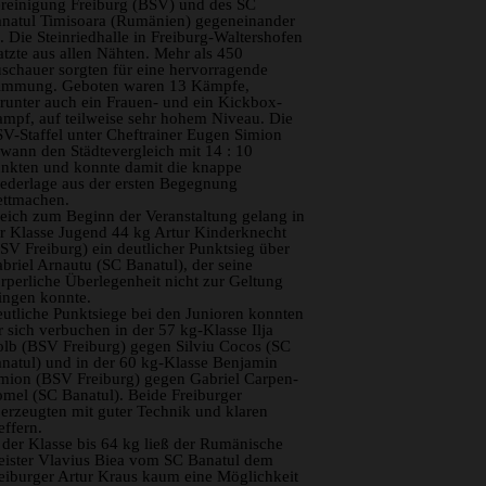
reinigung Freiburg (BSV) und des SC
natul Timisoara (Rumänien) gegeneinander
. Die Steinriedhalle in Freiburg-Waltershofen
atzte aus allen Nähten. Mehr als 450
schauer sorgten für eine hervorragende
immung. Geboten waren 13 Kämpfe,
runter auch ein Frauen- und ein Kickbox-
mpf, auf teilweise sehr hohem Niveau. Die
V-Staffel unter Cheftrainer Eugen Simion
wann den Städtevergleich mit 14 : 10
nkten und konnte damit die knappe
ederlage aus der ersten Begegnung
ttmachen.
eich zum Beginn der Veranstaltung gelang in
r Klasse Jugend 44 kg Artur Kinderknecht
SV Freiburg) ein deutlicher Punktsieg über
briel Arnautu (SC Banatul), der seine
rperliche Überlegenheit nicht zur Geltung
ingen konnte.
utliche Punktsiege bei den Junioren konnten
r sich verbuchen in der 57 kg-Klasse Ilja
lb (BSV Freiburg) gegen Silviu Cocos (SC
natul) und in der 60 kg-Klasse Benjamin
mion (BSV Freiburg) gegen Gabriel Carpen-
mel (SC Banatul). Beide Freiburger
erzeugten mit guter Technik und klaren
effern.
 der Klasse bis 64 kg ließ der Rumänische
ister Vlavius Biea vom SC Banatul dem
eiburger Artur Kraus kaum eine Möglichkeit