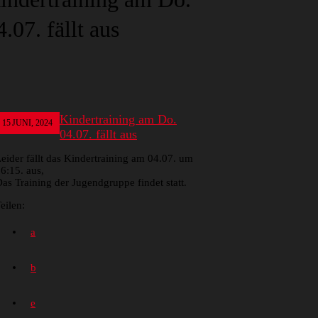
4.07. fällt aus
Kindertraining am Do.
15
JUNI, 2024
04.07. fällt aus
eider fällt das Kindertraining am 04.07. um
6:15. aus,
as Training der Jugendgruppe findet statt.
eilen: