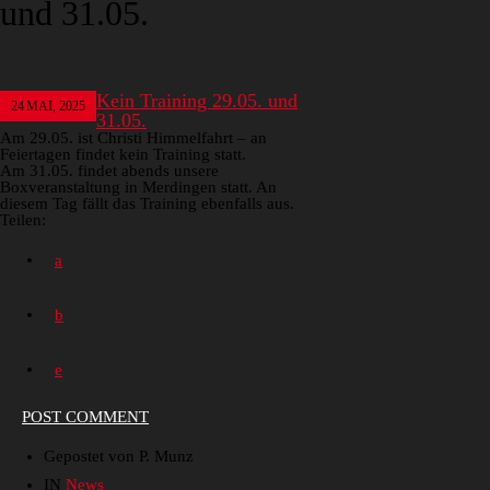
und 31.05.
Kein Training 29.05. und
24
MAI, 2025
31.05.
Am 29.05. ist Christi Himmelfahrt – an
Feiertagen findet kein Training statt.
Am 31.05. findet abends unsere
Boxveranstaltung in Merdingen statt. An
diesem Tag fällt das Training ebenfalls aus.
Teilen:
POST COMMENT
Gepostet von P. Munz
IN
News