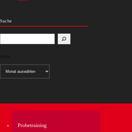
Suche
Archiv
Archiv
Probetraining