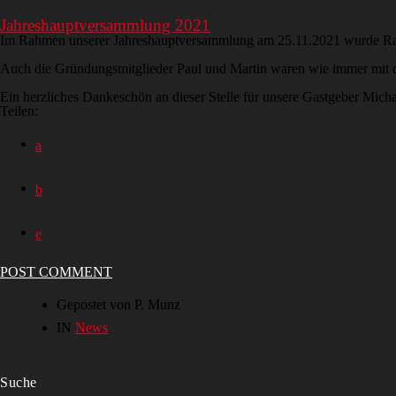
Jahreshauptversammlung 2021
Im Rahmen unserer Jahreshauptversammlung am 25.11.2021 wurde Ralph
Auch die Gründungsmitglieder Paul und Martin waren wie immer mit 
Ein herzliches Dankeschön an dieser Stelle für unsere Gastgeber Mic
Teilen:
POST COMMENT
Gepostet von P. Munz
IN
News
Suche