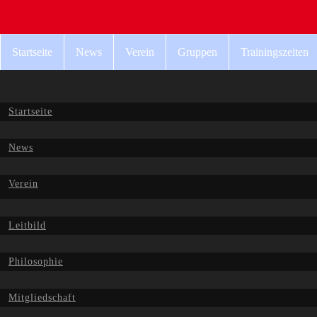
Startseite
News
Verein
Gruppen
Trainingszeiten
Startseite
News
Verein
Leitbild
Philosophie
Mitgliedschaft