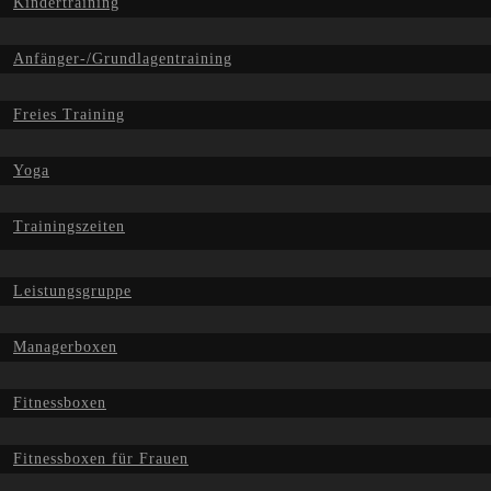
Kindertraining
Anfänger-/Grundlagentraining
Freies Training
Yoga
Trainingszeiten
Leistungsgruppe
Managerboxen
Fitnessboxen
Fitnessboxen für Frauen