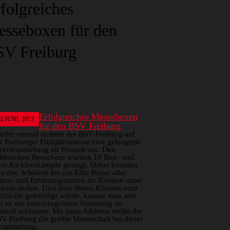
folgreiches
sseboxen für den
V Freiburg
Erfolgreiches Messeboxen
02
JUNI, 2012
für den BSV Freiburg
eder einmal richtete der BSV-Freiburg auf
r Freiburger Frühjahrsmesse eine gelungene
xveranstaltung im Festzelt aus. Den
hlreichen Besuchern wurden 18 Box- und
ei Kickboxkämpfe gezeigt. Dabei konnten
n den Schülern bis zur Elite Boxer aller
ters- und Erfahrungsstufen ihr Können unter
weis stellen. Und dass dieses Können vom
blikum gewürdigt wurde, konnte man sehr
t an der hervorragenden Stimmung im
stzelt erkennen. Mit neun Athleten stellte der
V Freiburg die größte Mannschaft bei dieser
ranstaltung.