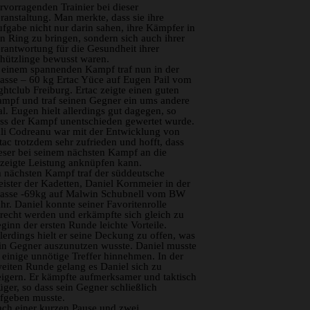
rvorragenden Trainier bei dieser
ranstaltung. Man merkte, dass sie ihre
fgabe nicht nur darin sahen, ihre Kämpfer in
n Ring zu bringen, sondern sich auch ihrer
rantwortung für die Gesundheit ihrer
hützlinge bewusst waren.
 einem spannenden Kampf traf nun in der
asse – 60 kg Ertac Yüce auf Eugen Pail vom
ghtclub Freiburg. Ertac zeigte einen guten
mpf und traf seinen Gegner ein ums andere
l. Eugen hielt allerdings gut dagegen, so
ss der Kampf unentschieden gewertet wurde.
li Codreanu war mit der Entwicklung von
tac trotzdem sehr zufrieden und hofft, dass
eser bei seinem nächsten Kampf an die
zeigte Leistung anknüpfen kann.
 nächsten Kampf traf der süddeutsche
ister der Kadetten, Daniel Kornmeier in der
asse -69kg auf Malwin Schubnell vom BW
hr. Daniel konnte seiner Favoritenrolle
recht werden und erkämpfte sich gleich zu
ginn der ersten Runde leichte Vorteile.
lerdings hielt er seine Deckung zu offen, was
in Gegner auszunutzen wusste. Daniel musste
 einige unnötige Treffer hinnehmen. In der
eiten Runde gelang es Daniel sich zu
eigern. Er kämpfte aufmerksamer und taktisch
üger, so dass sein Gegner schließlich
fgeben musste.
ch einer kurzen Pause und zwei