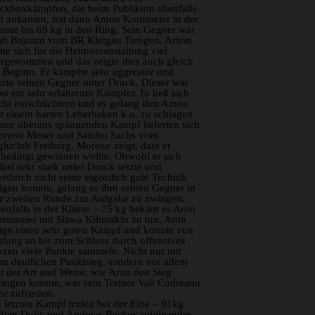
ckboxkämpfen, die beim Publikum ebenfalls
t ankamen, trat dann Amon Kornmeier in der
asse bis 69 kg in den Ring. Sein Gegner war
ah Bajrami vom BR Kletgau Tiengen. Amon
tte sich für die Heimveranstaltung viel
rgenommen und das zeigte dies auch gleich
 Beginn. Er kämpfte sehr aggressiv und
tzte seinen Gegner unter Druck. Dieser war
er ein sehr erfahrener Kämpfer. Er ließ sich
cht einschüchtern und es gelang ihm Amon
t einem harten Leberhaken k.o. zu schlagen.
nen überaus spannenden Kampf lieferten sich
reno Moser und Sandro Sachs vom
ghtclub Freiburg. Moreno zeigt, dass er
bedingt gewinnen wollte. Obwohl er sich
lbst sehr stark unter Druck setzte und
erdurch nicht seine eigentlich gute Technik
igen konnte, gelang es ihm seinen Gegner in
r zweiten Runde zur Aufgabe zu zwingen.
enfalls in der Klasse – 75 kg bekam es Aron
rnmeier mit Slawa Kilimakin zu tun. Aron
ige einen sehr guten Kampf und konnte von
fang an bis zum Schluss durch offensives
xen viele Punkte sammeln. Nicht nur mit
m deutlichen Punktsieg, sondern vor allem
t der Art und Weise, wie Aron den Sieg
ringen konnte, war sein Trainer Vali Codreanu
hr zufrieden.
 letzten Kampf trafen bei der Elite – 91kg
djan Dolic und Andreas Becker aufeinander.