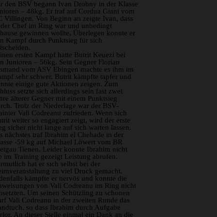
r den BSV begann Ivan Drobny in der Klasse
nioren – 48kg. Er traf auf Cordua Giani vom
 Villingen. Von Beginn an zeigte Ivan, dass
 der Chef im Ring war und unbedingt
hause gewinnen wollte. Überlegen konnte er
n Kampf durch Punktsieg für sich
tscheiden.
inen ersten Kampf hatte Butrit Keuezi bei
n Junioren – 56kg. Sein Gegner Florian
smand vom ASV Ebingen machte es ihm im
mpf sehr schwer. Butrit kämpfte tapfer und
nnte einige gute Aktionen zeigen. Zum
hluss setzte sich allerdings sein fast zwei
hre älterer Gegner mit einem Punktsieg
rch. Trotz der Niederlage war der BSV-
ainier Vali Codreanu zufrieden. Wenn sich
trit weiter so engagiert zeigt, wird der erste
eg sicher nicht lange auf sich warten lassen.
s nächstes traf Ibrahim el Chehade in der
asse -59 kg auf Michael Löwert vom BR
etgau Tienen. Leider konnte Ibrahim nicht
e im Training gezeigt Leistung abrufen.
rmutlich hat er sich selbst bei der
imveranstaltung zu viel Druck gemacht.
denfalls kämpfte er nervös und konnte die
weisungen von Vali Codreanu im Ring nicht
setzten. Um seinen Schützling zu schonen
rf Vali Codreanu in der zweiten Runde das
ndtuch, so dass Ibrahim durch Aufgabe
rlor. An dieser Stelle einmal ein Dank an die