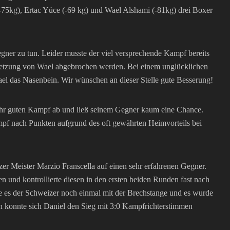
-75kg), Ertac Yüce (-69 kg) und Wael Alshami (-81kg) drei Boxer
ner zu tun. Leider musste der viel versprechende Kampf bereits
rletzung von Wael abgebrochen werden. Bei einem unglücklichen
ael das Nasenbein. Wir wünschen an dieser Stelle gute Besserung!
sehr guten Kampf ab und ließ seinem Gegner kaum eine Chance.
f nach Punkten aufgrund des oft gewährten Heimvorteils bei
er Meister Marzio Franscella auf einen sehr erfahrenen Gegner.
en und kontrollierte diesen in den ersten beiden Runden fast nach
te es der Schweizer noch einmal mit der Brechstange und es wurde
ch konnte sich Daniel den Sieg mit 3:0 Kampfrichterstimmen