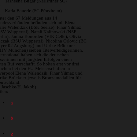
Tasheena Bugar (Karlsruher SC)
g
3
Karla Bauerle (SC Pforzheim)
g
ter den 67 Meldungen aus 14
ndesverbänden befinden sich mit Elena
rie Walendzik (BSK Seelze), Pinar Yilmaz
SV Wuppertal), Natali Kalinowski (NSF
rlin), Janina Bonorden (VfK Celle), Olivia
czak (BSU Wuppertal), Nicolina Orlovic (BC
yer 02 Augsburg) und Ulrike Brückner
TV München) sieben Titelverteidigerinnen.
ternational haben sich die deutschen
xerinnen mit jüngsten Erfolgen einen
ten Ruf verschafft. So holten erst vor drei
chen bei den EU-Meisterschaften in
verpool Elena Walendzik, Pinar Yilmaz und
rike Brückner jeweils Bronzemedaillen für
utschland.
. Jaschke/H. Jakob)
ilen: