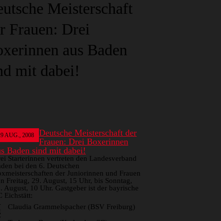
utsche Meisterschaft
r Frauen: Drei
xerinnen aus Baden
nd mit dabei!
Deutsche Meisterschaft der
29
AUG., 2008
Frauen: Drei Boxerinnen
us Baden sind mit dabei!
ei Starterinnen vertreten den Landesverband
den bei den 6. Deutschen
xmeisterschaften der Juniorinnen und Frauen
n Freitag, 29. August, 15 Uhr, bis Sonntag,
. August, 10 Uhr. Gastgeber ist der bayrische
 Eichstätt:
4
Claudia Grammelspacher (BSV Freiburg)
g
7