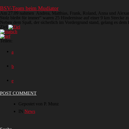
BSV-Team beim Mudiator
Am 27.09 nahmen Andrea, Matthias, Frank, Roland, Anna und Alexander
Stolz bleibt für immer“ waren 25 Hindernisse auf einer 9 km Strecke 
Neben dem Spaß, der sicherlich im Vordergrund stand, gelang es dem 
Ziel.
Teilen:
POST COMMENT
Gepostet von P. Munz
IN
News