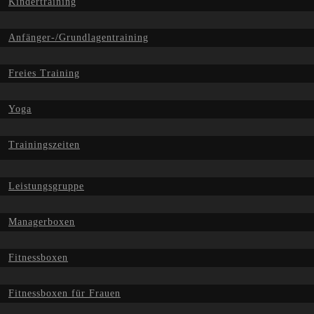
Kindertraining
Anfänger-/Grundlagentraining
Freies Training
Yoga
Trainingszeiten
Leistungsgruppe
Managerboxen
Fitnessboxen
Fitnessboxen für Frauen