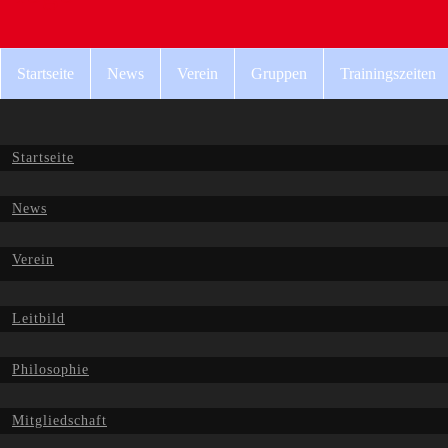
Startseite
News
Verein
Gruppen
Trainingszeiten
Startseite
News
Verein
Leitbild
Philosophie
Mitgliedschaft