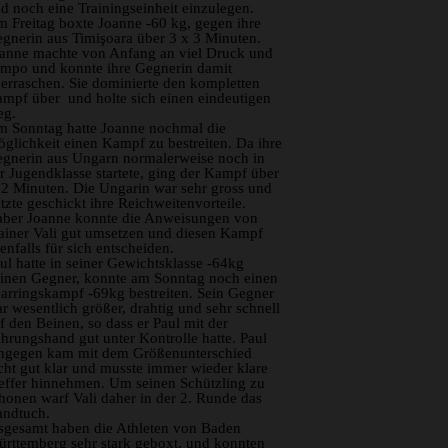
d noch eine Trainingseinheit einzulegen.
 Freitag boxte Joanne -60 kg, gegen ihre
gnerin aus Timişoara über 3 x 3 Minuten.
anne machte von Anfang an viel Druck und
mpo und konnte ihre Gegnerin damit
erraschen. Sie dominierte den kompletten
mpf über und holte sich einen eindeutigen
eg.
 Sonntag hatte Joanne nochmal die
glichkeit einen Kampf zu bestreiten. Da ihre
gnerin aus Ungarn normalerweise noch in
r Jugendklasse startete, ging der Kampf über
2 Minuten. Die Ungarin war sehr gross und
tzte geschickt ihre Reichweitenvorteile.
ber Joanne konnte die Anweisungen von
ainer Vali gut umsetzen und diesen Kampf
enfalls für sich entscheiden.
ul hatte in seiner Gewichtsklasse -64kg
inen Gegner, konnte am Sonntag noch einen
arringskampf -69kg bestreiten. Sein Gegner
r wesentlich größer, drahtig und sehr schnell
f den Beinen, so dass er Paul mit der
hrungshand gut unter Kontrolle hatte. Paul
ngegen kam mit dem Größenunterschied
cht gut klar und musste immer wieder klare
effer hinnehmen. Um seinen Schützling zu
honen warf Vali daher in der 2. Runde das
ndtuch.
sgesamt haben die Athleten von Baden
rttemberg sehr stark geboxt, und konnten