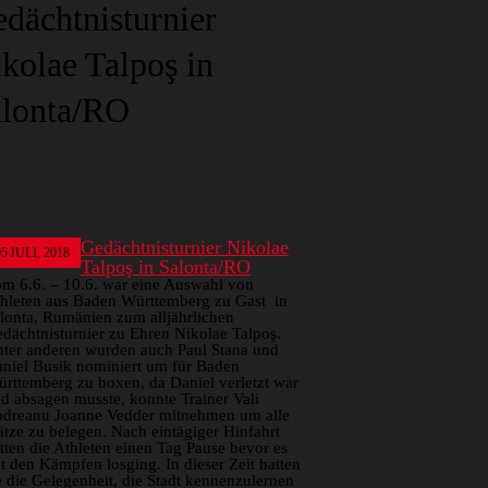
dächtnisturnier
kolae Talpoş in
lonta/RO
Gedächtnisturnier Nikolae
05
JULI, 2018
Talpoş in Salonta/RO
m 6.6. – 10.6. war eine Auswahl von
hleten aus Baden Württemberg zu Gast in
lonta, Rumänien zum alljährlichen
dächtnisturnier zu Ehren Nikolae Talpoş.
ter anderen wurden auch Paul Stana und
niel Busik nominiert um für Baden
rttemberg zu boxen, da Daniel verletzt war
d absagen musste, konnte Trainer Vali
dreanu Joanne Vedder mitnehmen um alle
ätze zu belegen. Nach eintägiger Hinfahrt
tten die Athleten einen Tag Pause bevor es
t den Kämpfen losging. In dieser Zeit hatten
e die Gelegenheit, die Stadt kennenzulernen