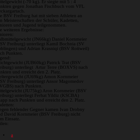
ttelgewicht (-70 kg). Er siegte mit 5 : 4
nkten gegen Jonathan Fischbuch vom VFL
ckargartach.
e BSV Freiburg hat mit sieben Athleten an
n Meisterschaften der Schüler, Kadetten,
nioren und Jugend teilgenommen.
e weiteren Ergebnisse:
nioren:
lbmittelgewicht (JN66kg) Daniel Kornmeier
SV Freiburg) unterliegt Kamil Bochnia (SV
blingen) und Adrian Krasniqi (BSV Rottweil)
ch Punkten.
gend:
ichtgewicht (JUB60kg) Patrick Trat (BSV
eiburg) unterliegt Artur Terre (BOXVS) nach
nkten und erreicht den 2. Platz.
ltergewicht (JU69kg) Amon Kornmeier
SV Freiburg) unterliegt Ansor Magomedov
VGBS) nach Punkten.
ttelgewicht (JU75kg) Aron Kornmeier (BSV
eiburg) unterliegt Ferhat Yildiz (KSCBA)
app nach Punkten und erreicht den 2. Platz.
detten:
gen fehlender Gegner kamen Ivan Drobny
d David Kornmeier (BSV Freiburg) nicht
m Einsatz.
ilen: