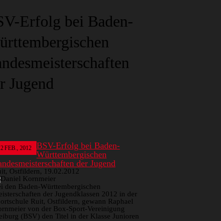
V-Erfolg bei Baden-
rttembergischen
ndesmeisterschaften
r Jugend
BSV-Erfolg bei Baden-
12
FEB., 2012
Württembergischen
andesmeisterschaften der Jugend
it, Ostfildern, 19.02.2012
i den Baden-Württembergischen
isterschaften der Jugendklassen 2012 in der
ortschule Ruit, Ostfildern, gewann Raphael
rnmeier von der Box-Sport-Vereinigung
eiburg (BSV) den Titel in der Klasse Junioren