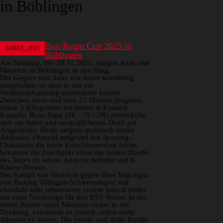
in Böblingen
Box-Regio Cup 2025 in
04
DEZ., 2025
Böblingen
Am Samstag, den 29.11.2025, stiegen Anas und
Mauricio in Böblingen in den Ring.
Der Gegner von Anas war leider kurzfristig
ausgefallen, so dass er nur ein
Wettkampfsparring absolvieren konnte.
Zwischen Anas und dem 27 Monate jüngeren
sowie 3 Kilogramm leichteren A-Klassen-
Kämpfer Ryan Sigaj (9K / 7S / 2N) entwickelte
sich ein faires und ausgeglichenes Duell auf
Augenhöhe. Beide zeigten technisch starke
Aktionen. Obwohl aufgrund des Sparring-
Charakters die letzte Entschlossenheit fehlte,
bekamen die Zuschauer eines der besten Duelle
des Tages zu sehen. Anas ist definitiv auf A-
Klasse-Niveau.
Der Kampf von Mauricio gegen Ilker Yagcioglu
von Boxing Villingen-Schwenningen war
ebenfalls sehr sehenswert, endete jedoch leider
mit einer Niederlage für den BSV-Boxer. In der
ersten Runde stand Mauricio sicher in der
Deckung, versäumte es jedoch, selbst mehr
Akzente zu setzen. Die zweite und dritte Runde