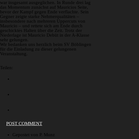
war insgesamt ausgeglichen. In Runde drei lag
das Momentum zunächst auf Mauricios Seite,
bevor der Kampf gegen Ende verflachte. Sein
Gegner zeigte starke Nehmerqualitäten –
insbesondere nach mehreren Uppercuts von
Mauricio – und rettete sich am Ende durch
geschicktes Halten über die Zeit. Trotz der
Niederlage ist Mauricio Debüt in der A-Klasse
sehr gelungen.
Wir bedanken uns herzlich beim SV Böblingen
für die Einladung zu dieser gelungenen
Veranstaltung.
Teilen:
POST COMMENT
Gepostet von P. Munz