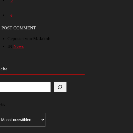
POST COMMENT
Gepostet von M. Jakob
IN
News
uche
chiv
chiv