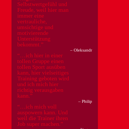
Selbstwertgefühl und
Freude, weil hier man
immer eine
vertrauliche,
umsichtige und
motivierende
Unterstützung
bekommt.
Oleksandr
…ich hier in einer
tollen Gruppe einen
tollen Sport ausüben
kann, hier vielseitiges
Training geboten wird
und ich mich hier
richtig verausgaben
kann.
Philip
…ich mich voll
auspowern kann. Und
weil die Trainer ihren
Job super machen.