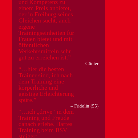
und Kompetenz zu
einem Preis anbietet,
der in Freiburg seines
Gleichen sucht, auch
eigene
Trainingseinheiten für
Frauen bietet und mit
öffentlichen
Verkehrsmitteln sehr
gut zu erreichen ist.
Günter
…hier die besten
Trainer sind, ich nach
dem Training eine
körperliche und
geistige Erleichterung
spüre.
Fridolin (55)
…ich „drive“ in dem
Training und Freude
danach erlebe. Hartes
Training beim BSV
steigert