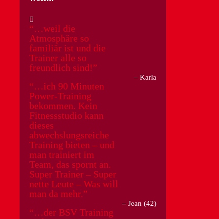
…weil die
Atmosphäre so
familiär ist und die
Trainer alle so
freundlich sind!
Karla
…ich 90 Minuten
Power-Training
bekommen. Kein
Fitnessstudio kann
dieses
abwechslungsreiche
Training bieten – und
man trainiert im
Team, das spornt an.
Super Trainer – Super
nette Leute – Was will
man da mehr.
Jean (42)
…der BSV Training