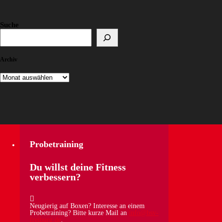
Suche
Archiv
Archiv
Probetraining
Du willst deine Fitness
verbessern?
Neugierig auf Boxen? Interesse an einem
Probetraining? Bitte kurze Mail an
info@bsv-
freiburg.de
.