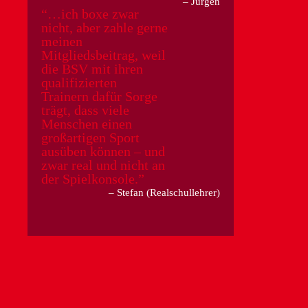
Jürgen
…ich boxe zwar
nicht, aber zahle gerne
meinen
Mitgliedsbeitrag, weil
die BSV mit ihren
qualifizierten
Trainern dafür Sorge
trägt, dass viele
Menschen einen
großartigen Sport
ausüben können – und
zwar real und nicht an
der Spielkonsole.
Stefan (Realschullehrer)