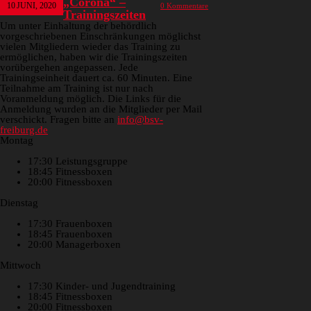
„Corona“ –
10
JUNI, 2020
0 Kommentare
Trainingszeiten
Um unter Einhaltung der behördlich
vorgeschriebenen Einschränkungen möglichst
vielen Mitgliedern wieder das Training zu
ermöglichen, haben wir die Trainingszeiten
vorübergehen angepassen. Jede
Trainingseinheit dauert ca. 60 Minuten. Eine
Teilnahme am Training ist nur nach
Voranmeldung möglich. Die Links für die
Anmeldung wurden an die Mitglieder per Mail
verschickt. Fragen bitte an
info@bsv-
freiburg.de
Montag
17:30 Leistungsgruppe
18:45 Fitnessboxen
20:00 Fitnessboxen
Dienstag
17:30 Frauenboxen
18:45 Frauenboxen
20:00 Managerboxen
Mittwoch
17:30 Kinder- und Jugendtraining
18:45 Fitnessboxen
20:00 Fitnessboxen