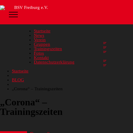
BSV Freiburg e.V.
Startseite
News
Verein
Gruppen
Trainingszeiten
Fotos
Kontakt
Datenschutzerklärung
Startseite
BLOG
„Corona“ – Trainingszeiten
„Corona“ –
Trainingszeiten