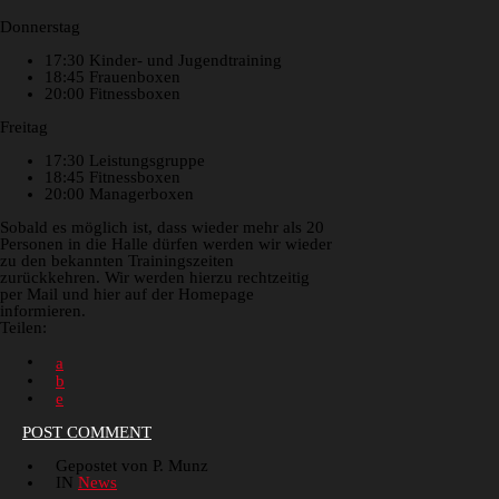
Donnerstag
17:30 Kinder- und Jugendtraining
18:45 Frauenboxen
20:00 Fitnessboxen
Freitag
17:30 Leistungsgruppe
18:45 Fitnessboxen
20:00 Managerboxen
Sobald es möglich ist, dass wieder mehr als 20
Personen in die Halle dürfen werden wir wieder
zu den bekannten Trainingszeiten
zurückkehren. Wir werden hierzu rechtzeitig
per Mail und hier auf der Homepage
informieren.
Teilen:
POST COMMENT
Gepostet von P. Munz
IN
News