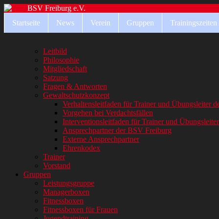
BSV Freiburg e.V.
Startseite
News
Verein
Gruppen
Trainingszeiten
Leitbild
Philosophie
Mitgliedschaft
Satzung
Fragen & Antworten
Gewaltschutzkonzept
Verhaltensleitfaden für Trainer und Übungsleiter 
Vorgehen bei Verdachtsfällen
Interventionsleitfaden für Trainer und Übungsleite
Ansprechpartner der BSV Freiburg
Externe Ansprechpartner
Ehrenkodex
Trainer
Vorstand
Gruppen
Leistungsgruppe
Managerboxen
Fitnessboxen
Fitnessboxen für Frauen
Jugendtraining