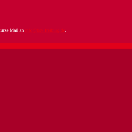
kurze Mail an
info@bsv-freiburg.de
.