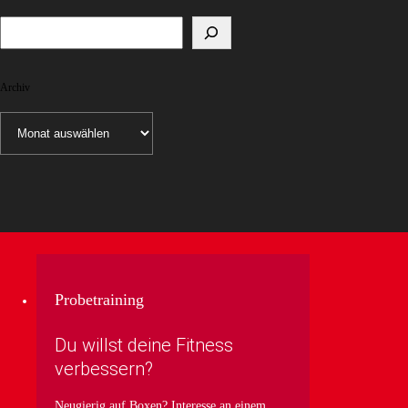
Archiv
Archiv
Probetraining
Du willst deine Fitness
verbessern?
Neugierig auf Boxen? Interesse an einem