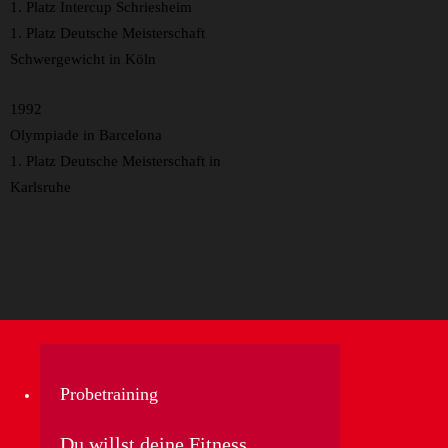
1. Platz Intercup Schriesheim
1. Platz Deutsche Meisterschaft
Schwergewicht in Köln
1992
Olympiade in Barcelona
1. Platz Deutsche Meisterschaft in
Karlsruhe
Probetraining
Du willst deine Fitness