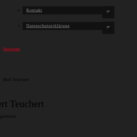
Kontakt
Datenschutzerklärung
Startseite
Bert Teuchert
rt Teuchert
gerboxen